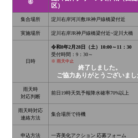
⑥
区）
集合場所
淀川右岸河川敷JR神戸線橋梁付近
実施場所
淀川右岸JR神戸線橋梁付近~淀川大橋
令和8年2月28日（土）10:00～11：30
受付時間：9：30～
日時
※ 雨天中止
終了しました。
ご協力ありがとうございまし
雨天時
前日19時天気予報降水確率70%以上
対応判断
雨天時対応
集合場所で待機
連絡方法
申込方法
一斉美化アクション 応募フォーム