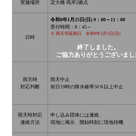
実施場所
淀大橋 両岸2拠点
令和8年1月25日(日) 9：00～11：00
受付時間：8：45～
※ 雨天等延期日 令和8年2月1日(日)
日時
終了しました。
ご協力ありがとうございまし
雨天時
雨天中止
対応判断
前日19時の降水確率50％以上中止
雨天時対応
申し込み団体には連絡、
連絡方法
現地に掲示、開始時刻に現地待機