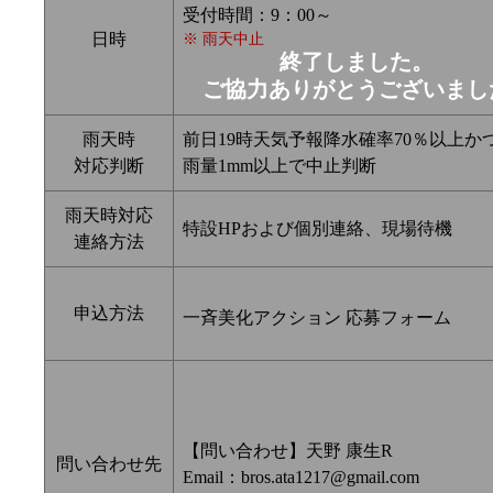
受付時間：9：00～
日時
※ 雨天中止
終了しました。
ご協力ありがとうございまし
雨天時
前日19時天気予報降水確率70％以上か
対応判断
雨量1mm以上で中止判断
雨天時対応
特設HPおよび個別連絡、現場待機
連絡方法
申込方法
一斉美化アクション 応募フォーム
【問い合わせ】天野 康生R
問い合わせ先
Email：bros.ata1217@gmail.com