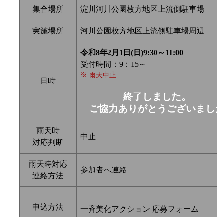
集合場所
淀川河川公園枚方地区上流側駐車場
実施場所
河川公園枚方地区上流側駐車場周辺
令和8年2月1日(日)9:30～11:00
受付時間：9：15～
※ 雨天中止
日時
終了しました。
ご協力ありがとうございまし
雨天時
中止
対応判断
雨天時対応
参加者へ連絡
連絡方法
申込方法
一斉美化アクション 応募フォーム