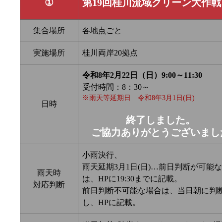
①
第19回桂川流域クリーン大作戦
集合場所
各地点ごと
実施場所
桂川両岸20拠点
令和8年2月22日（日）9:00～11:30
受付時間：8：30～
※雨天等延期日 令和8年3月1日(日)
日時
終了しました。
ご協力ありがとうございまし
小雨決行、
雨天延期3月1日(日)…前日判断が可能
雨天時
は、HPに19:30までに記載。
対応判断
前日判断不可能な場合は、当日朝に判
し、HPに記載。