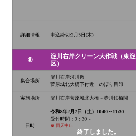
詳細情報
申込締切:2月5日(木)
淀川右岸クリーン大作戦（東淀
⑥
区）
淀川右岸河川敷
集合場所
菅原城北大橋下付近 のぼり目印
実施場所
淀川右岸菅原城北大橋～赤川鉄橋間
令和8年2月7日（土）10:00～11:30
受付時間：9：30～
日時
※ 雨天中止
終了しました。