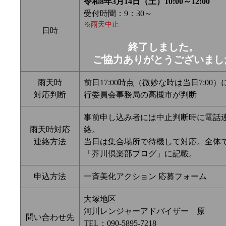
令和8年3月14日（土）10:00～12:00
受付時間：9：30～
※雨天中止
日時
終了しました。
ご協力ありがとうございまし
雨天時
前日17:00時点（微妙な時は当日7:00）
対応判断
行委員会事務局の高槻市が判断
事前申し込み者には中止判断時に電話
雨天時対応
絡。
連絡方法
当日は集合場所で待機して対応。全体
「芥川倶楽部ブログ」に記載。
申込方法
一斉美化アクション 応募フォーム
大塚地区
河川レンジャーアドバイザー 原
問い合わせ先
TEL：090-5895-7218