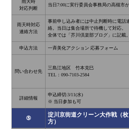
雨天時
当日7:00に実行委員会事務局の高槻市
対応判断
事前申し込み者には中止判断時に電話
雨天時対応
絡。当日は集合場所で待機して対応。
連絡方法
全体では「芥川倶楽部ブログ」に記載
申込方法
一斉美化アクション 応募フォーム
三島江地区 竹本克巳
問い合わせ先
TEL：090-7103-2584
申込締切:3/11(水)
詳細情報
※ 当日参加も可
淀川京街道クリーン大作戦（枚
⑤
方）