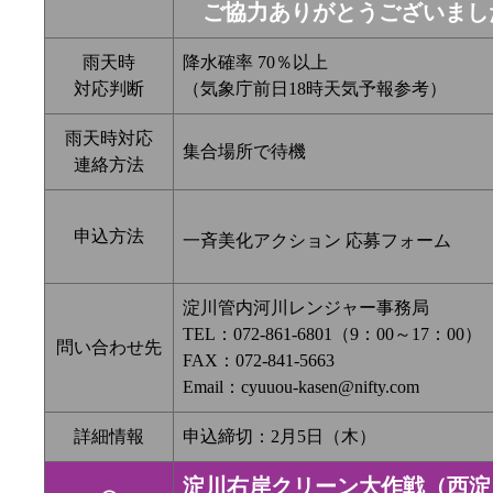
ご協力ありがとうございまし
雨天時
降水確率 70％以上
対応判断
（気象庁前日18時天気予報参考）
雨天時対応
集合場所で待機
連絡方法
申込方法
一斉美化アクション 応募フォーム
淀川管内河川レンジャー事務局
TEL：072-861-6801（9：00～17：00）
問い合わせ先
FAX：072-841-5663
Email：cyuuou-kasen@nifty.com
詳細情報
申込締切：2月5日（木）
淀川右岸クリーン大作戦（西淀