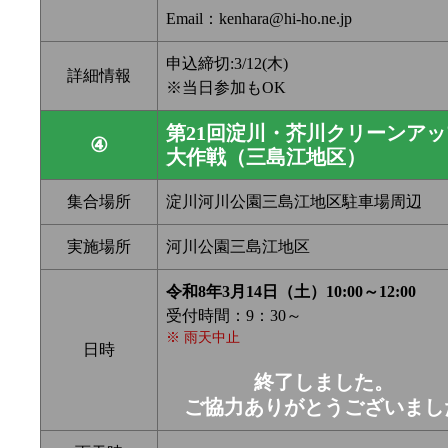
Email：kenhara@hi-ho.ne.jp
申込締切:3/12(木)
詳細情報
※当日参加もOK
第21回淀川・芥川クリーンアッ
④
大作戦（三島江地区）
集合場所
淀川河川公園三島江地区駐車場周辺
実施場所
河川公園三島江地区
令和8年3月14日（土）10:00～12:00
受付時間：9：30～
※ 雨天中止
日時
終了しました。
ご協力ありがとうございまし