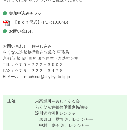
参加申込みチラシ
【ｐｄｆ形式】(PDF:1006KB)
お問い合わせ
お問い合わせ、お申し込み
らくなん進都整備推進協議会 事務局
京都市 都市計画局 まち再生・創造推進室
TEL：０７５－２２２－３５０３
FAX：０７５－２２２－３４７８
E メール： machisai@city.kyoto.lg.jp
主催
東高瀬川を美しくする会
らくなん進都整備推進協議会
淀川管内河川レンジャー
居原田 晃司 河川レンジャー
中村 恵子 河川レンジャー