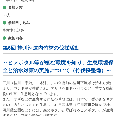
参加人数
30人
参加申し込み
事前申し込み
実施内容
第6回 桂川河道内竹林の伐採活動
～ヒメボタル等が棲む環境を知り、生息環境保
全と治水対策の実施について（竹伐採整備）～
三川（桂川、宇治川、木津川）の合流前の桂川下流域は治水対策に
より、ワンド等が整備され、アサザやヨドゼゼラなど、重要な動植
物の生育・生息地となっています。
また、オギなどの生育する岸辺の草地には、日本で一番小さなネズ
ミの「カヤネズミ」が生息し、右岸高水敷（淀川河川公園及び桂川
河川敷公園など）には、森のホタルと呼ばれるヒメボタル」が生息
するなど、自然が豊かな地域です。