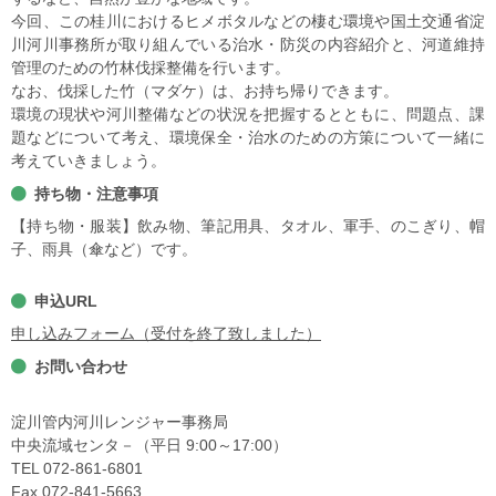
今回、この桂川におけるヒメボタルなどの棲む環境や国土交通省淀
川河川事務所が取り組んでいる治水・防災の内容紹介と、河道維持
管理のための竹林伐採整備を行います。
なお、伐採した竹（マダケ）は、お持ち帰りできます。
環境の現状や河川整備などの状況を把握するとともに、問題点、課
題などについて考え、環境保全・治水のための方策について一緒に
考えていきましょう。
持ち物・注意事項
【持ち物・服装】飲み物、筆記用具、タオル、軍手、のこぎり、帽
子、雨具（傘など）です。
申込URL
申し込みフォーム（受付を終了致しました）
お問い合わせ
淀川管内河川レンジャー事務局
中央流域センタ－（平日 9:00～17:00）
TEL 072-861-6801
Fax 072-841-5663