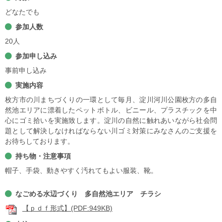
どなたでも
参加人数
20人
参加申し込み
事前申し込み
実施内容
枚方市の川まちづくりの一環として毎月、淀川河川公園枚方の多自
然池エリアに漂着したペットボトル、ビニール、プラスチックを中
心にゴミ拾いを実施致します。淀川の自然に触れあいながら社会問
題として解決しなければならない川ゴミ対策にみなさんのご支援を
お待ちしております。
持ち物・注意事項
帽子、手袋、動きやすく汚れてもよい服装、靴。
なごめる水辺づくり 多自然池エリア チラシ
【ｐｄｆ形式】(PDF:949KB)