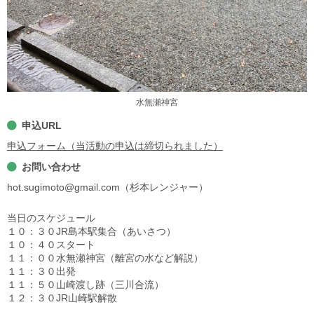
水無瀬神宮
申込URL
申込フォーム（当活動の申込は締切られました）
お問い合わせ
hot.sugimoto@gmail.com（杉本レンジャー）
当日のスケジュール
１０：３０JR島本駅集合（あいさつ）
１０：４０スタート
１１：００水無瀬神宮（離宮の水など解説）
１１：３０出発
１１：５０山崎渡し跡（三川合流）
１２：３０JR山崎駅解散