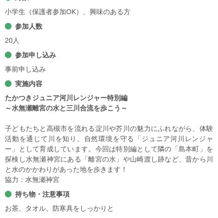
小学生（保護者参加OK）、興味のある方
参加人数
20人
参加申し込み
事前申し込み
実施内容
たかつきジュニア河川レンジャー特別編
～水無瀬離宮の水と三川合流を歩こう～
子どもたちと高槻市を流れる淀川や芥川の魅力にふれながら、体験
活動を通じて川を知り、自然環境を守る「ジュニア河川レンジャ
ー」として育成しています。今回は特別編として隣の「島本町」を
探検し水無瀬神宮にある「離宮の水」や山崎渡し跡など、昔から川
と水のかかわりがあった地を歩きます！
協力：水無瀬神宮
持ち物・注意事項
お茶、タオル、防寒具をしっかりと