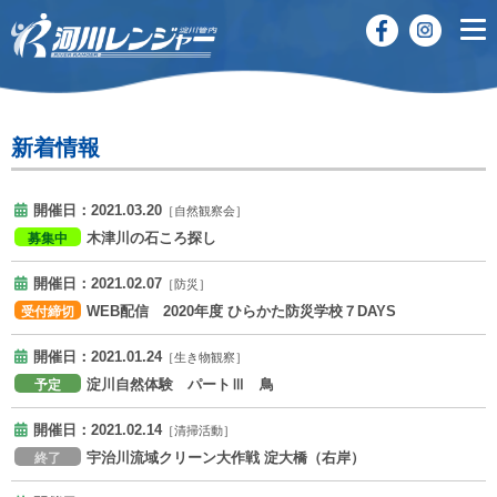
新着情報
開催日：2021.03.20
［自然観察会］
木津川の石ころ探し
募集中
開催日：2021.02.07
［防災］
WEB配信 2020年度 ひらかた防災学校７DAYS
受付締切
開催日：2021.01.24
［生き物観察］
淀川自然体験 パートⅢ 鳥
予定
開催日：2021.02.14
［清掃活動］
宇治川流域クリーン大作戦 淀大橋（右岸）
終了