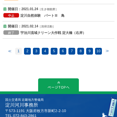
開催日：2021.01.24
［生き物観察］
淀川自然体験 パートⅢ 鳥
中止
開催日：2021.02.14
［清掃活動］
宇治川流域クリーン大作戦 淀大橋（右岸）
終了
1
2
3
4
5
6
7
8
9
10
国土交通局 近畿地方整備局
淀川河川事務所
〒573-1191 大阪府枚方市新町2-2-10
TEL.072-843-2861