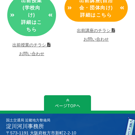
出前授業
出前講座(自治
(学校向
会・団体向け)
け)
詳細はこちら
詳細はこ
ちら
出前講座のチラシ
お問い合わせ
出前授業のチラシ
お問い合わせ
国土交通局 近畿地方整備局
淀川河川事務所
〒573-1191 大阪府枚方市新町2-2-10